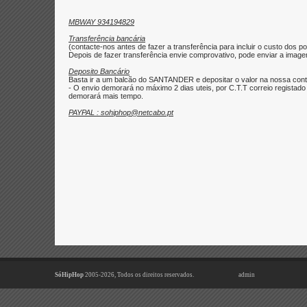
MBWAY 934194829
Transferência bancária
(contacte-nos antes de fazer a transferência para incluir o custo dos po
Depois de fazer transferência envie comprovativo, pode enviar a imagem 
Deposito Bancário
Basta ir a um balcão do SANTANDER e depositar o valor na nossa con
- O envio demorará no máximo 2 dias uteis, por C.T.T correio regist
demorará mais tempo.
PAYPAL : sohiphop@netcabo.pt
SóHipHop
2005-2026, Todos os direitos reservados.
admin