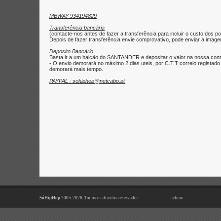
MBWAY 934194829
Transferência bancária
(contacte-nos antes de fazer a transferência para incluir o custo dos po
Depois de fazer transferência envie comprovativo, pode enviar a imagem 
Deposito Bancário
Basta ir a um balcão do SANTANDER e depositar o valor na nossa con
- O envio demorará no máximo 2 dias uteis, por C.T.T correio regist
demorará mais tempo.
PAYPAL : sohiphop@netcabo.pt
SóHipHop
2005-2026, Todos os direitos reservados.
admin