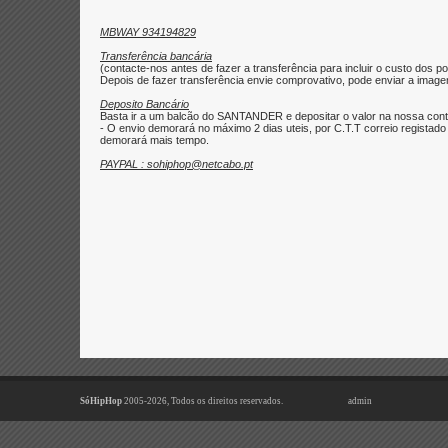
MBWAY 934194829
Transferência bancária
(contacte-nos antes de fazer a transferência para incluir o custo dos po
Depois de fazer transferência envie comprovativo, pode enviar a imagem 
Deposito Bancário
Basta ir a um balcão do SANTANDER e depositar o valor na nossa con
- O envio demorará no máximo 2 dias uteis, por C.T.T correio regist
demorará mais tempo.
PAYPAL : sohiphop@netcabo.pt
SóHipHop
2005-2026, Todos os direitos reservados.
admin