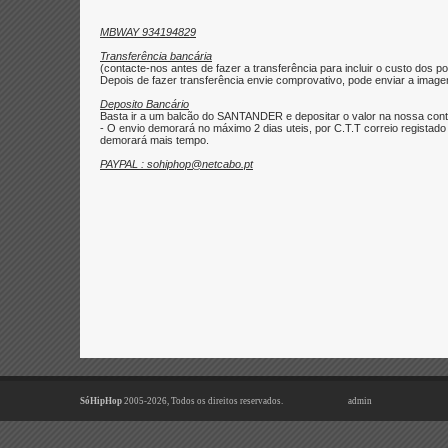
MBWAY 934194829
Transferência bancária
(contacte-nos antes de fazer a transferência para incluir o custo dos po
Depois de fazer transferência envie comprovativo, pode enviar a imagem 
Deposito Bancário
Basta ir a um balcão do SANTANDER e depositar o valor na nossa con
- O envio demorará no máximo 2 dias uteis, por C.T.T correio regist
demorará mais tempo.
PAYPAL : sohiphop@netcabo.pt
SóHipHop
2005-2026, Todos os direitos reservados.
admin