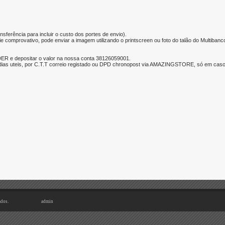
nsferência para incluir o custo dos portes de envio).
e comprovativo, pode enviar a imagem utilizando o printscreen ou foto do talão do Multibanc
ER e depositar o valor na nossa conta 38126059001.
ias uteis, por C.T.T correio registado ou DPD chronopost via AMAZINGSTORE, só em caso d
ados.
admin