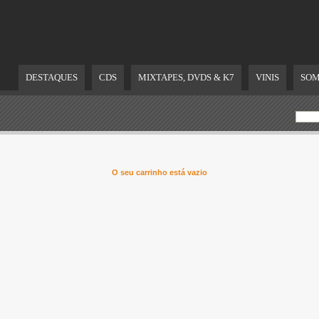
DESTAQUES
CDS
MIXTAPES, DVDS & K7
VINIS
SOM
O seu carrinho está vazio