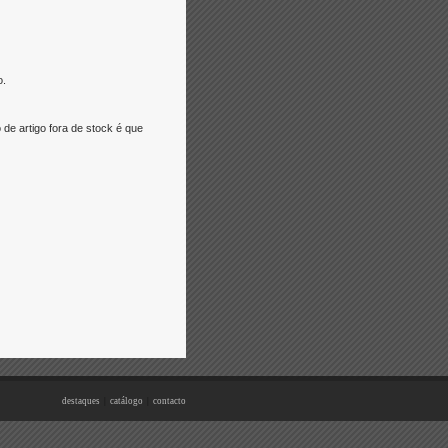
o.
e artigo fora de stock é que
destaques
|
catálogo
|
contacto