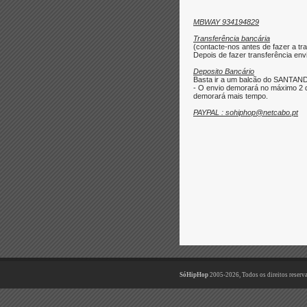
MBWAY 934194829
Transferência bancária
(contacte-nos antes de fazer a tra
Depois de fazer transferência envi
Deposito Bancário
Basta ir a um balcão do SANTAND
- O envio demorará no máximo 2 d
demorará mais tempo.
PAYPAL : sohiphop@netcabo.pt
SóHipHop
2005-2026, Todos os direitos reserv