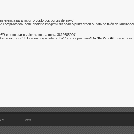
nsferência para incluir o custo dos portes de envio).
e comprovativo, pode enviar a imagem utilizando o printscreen ou foto do talão do Multibanc
ER e depositar o valor na nossa conta 38126059001.
ias uteis, por C.T.T correio registado ou DPD chronopost via AMAZINGSTORE, só em caso d
ados.
admin