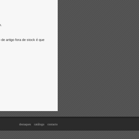
o.
e artigo fora de stock é que
destaques
|
catálogo
|
contacto