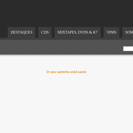
DESTAQUES
CDS
MIXTAPES, DVDS & K7
VINIS
SOM
O seu carrinho está vazio