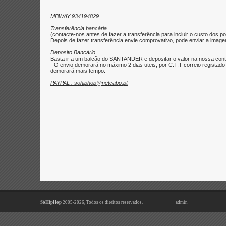
MBWAY 934194829
Transferência bancária
(contacte-nos antes de fazer a transferência para incluir o custo dos po
Depois de fazer transferência envie comprovativo, pode enviar a imagem 
Deposito Bancário
Basta ir a um balcão do SANTANDER e depositar o valor na nossa con
- O envio demorará no máximo 2 dias uteis, por C.T.T correio regist
demorará mais tempo.
PAYPAL : sohiphop@netcabo.pt
SóHipHop
2005-2026, Todos os direitos reservados.
admin