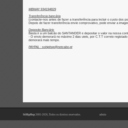
MBWAY 934194829
Transferência bancária
(contacte-nos antes de fazer a transferência para incluir o custo dos po
Depois de fazer transferência envie comprovativo, pode enviar a imagem 
Deposito Bancário
Basta ir a um balcão do SANTANDER e depositar o valor na nossa con
- O envio demorará no máximo 2 dias uteis, por C.T.T correio regist
demorará mais tempo.
PAYPAL : sohiphop@netcabo.pt
SóHipHop
2005-2026, Todos os direitos reservados.
admin