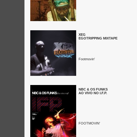
XEG
EGOTRIPPING MIXTAPE
Footmovin'
NBC & OS FUNKS
AO VIVO NO I.F.P.
FOOTMOVIN'