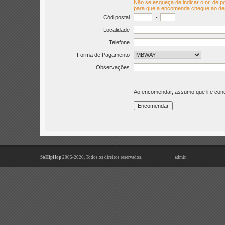
Não se esqueça de indicar o nr. de po
para que a encomenda chegue ao de
Cód.postal
-
Localidade
Telefone
Forma de Pagamento
Observações
Ao encomendar, assumo que li e co
SóHipHop
2005-2026, Todos os direitos reservados.
admin