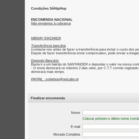
Condições SóHipHop
ENCOMENDA NACIONAL
Não enviamos à cobrança
MBWAY 934194829
Transferência bancária
(contacte-nos antes de fazer a transferência para incluir o custo dos po
Depois de fazer transferência envie comprovativo, pode enviar a imagem 
Deposito Bancário
Basta ir a um balcão do SANTANDER e depositar o valor na nossa con
- O envio demorará no máximo 2 dias uteis, por C.T.T correio regist
demorará mais tempo.
PAYPAL : sohiphop@netcabo.pt
Finalizar encomenda
Nome
Colocar primeiro e último nome (verd
E-mail
Morada Completa