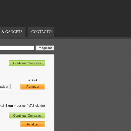
 & GADGETS
CONTACTO
Continuar Compras
5 eur
Remover
tal:
5 eur
+ portes
(IVA incluído)
Continuar Compras
Finalizar