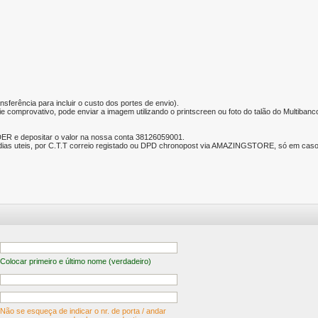
nsferência para incluir o custo dos portes de envio).
e comprovativo, pode enviar a imagem utilizando o printscreen ou foto do talão do Multibanc
ER e depositar o valor na nossa conta 38126059001.
ias uteis, por C.T.T correio registado ou DPD chronopost via AMAZINGSTORE, só em caso d
Colocar primeiro e último nome (verdadeiro)
Não se esqueça de indicar o nr. de porta / andar