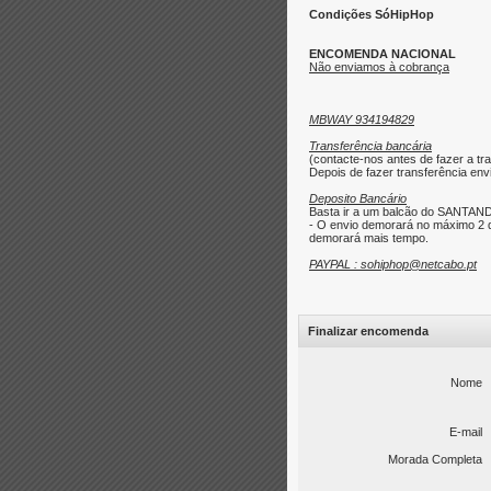
Condições SóHipHop
ENCOMENDA NACIONAL
Não enviamos à cobrança
MBWAY 934194829
Transferência bancária
(contacte-nos antes de fazer a tra
Depois de fazer transferência envi
Deposito Bancário
Basta ir a um balcão do SANTAND
- O envio demorará no máximo 2 d
demorará mais tempo.
PAYPAL : sohiphop@netcabo.pt
Finalizar encomenda
Nome
E-mail
Morada Completa