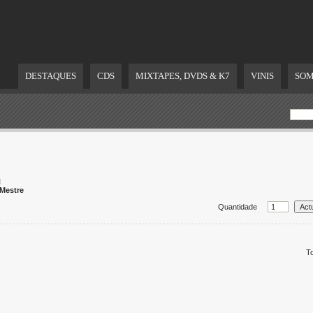
DESTAQUES
CDS
MIXTAPES, DVDS & K7
VINIS
SOM
H
Mestre
Quantidade
To