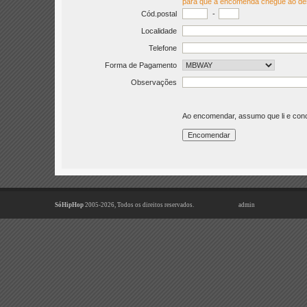
para que a encomenda chegue ao de
Cód.postal
-
Localidade
Telefone
Forma de Pagamento
Observações
Ao encomendar, assumo que li e co
SóHipHop
2005-2026, Todos os direitos reservados.
admin