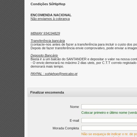
Condições SóHipHop
ENCOMENDA NACIONAL
Não enviamos à cobrança
MBWAY 934194829
Transferência bancária
(contacte-nos antes de fazer a transferência para incluir o custo dos po
Depois de fazer transferência envie comprovativo, pode enviar a imagem 
Deposito Bancário
Basta ir a um balcão do SANTANDER e depositar o valor na nossa con
- O envio demorará no máximo 2 dias uteis, por C.T.T correio regist
demorará mais tempo.
PAYPAL : sohiphop@netcabo.pt
Finalizar encomenda
Nome
Colocar primeiro e último nome (verd
E-mail
Morada Completa
Não se esqueça de indicar o nr. de po