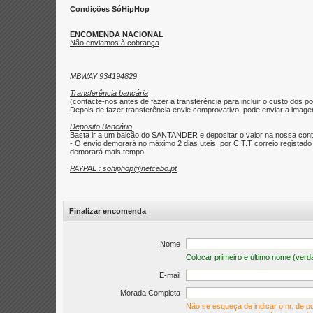
Condições SóHipHop
ENCOMENDA NACIONAL
Não enviamos à cobrança
MBWAY 934194829
Transferência bancária
(contacte-nos antes de fazer a transferência para incluir o custo dos po
Depois de fazer transferência envie comprovativo, pode enviar a imagem 
Deposito Bancário
Basta ir a um balcão do SANTANDER e depositar o valor na nossa con
- O envio demorará no máximo 2 dias uteis, por C.T.T correio regist
demorará mais tempo.
PAYPAL : sohiphop@netcabo.pt
Finalizar encomenda
Nome
Colocar primeiro e último nome (verd
E-mail
Morada Completa
Não se esqueça de indicar o nr. de po