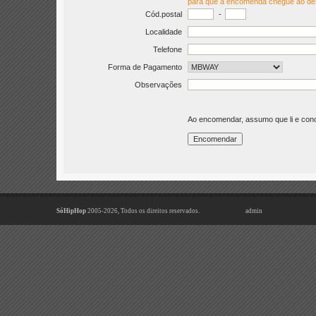
para que a encomenda chegue ao de
Cód.postal
-
Localidade
Telefone
Forma de Pagamento
Observações
Ao encomendar, assumo que li e co
SóHipHop
2005-2026, Todos os direitos reservados.
admin