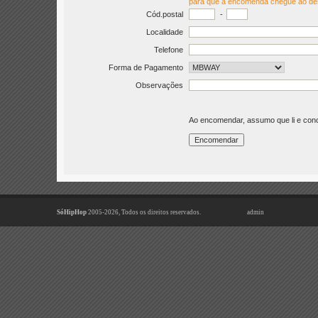
para que a encomenda chegue ao de
Cód.postal
-
Localidade
Telefone
Forma de Pagamento
Observações
Ao encomendar, assumo que li e co
SóHipHop
2005-2026, Todos os direitos reservados.
admin