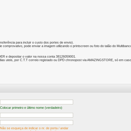
nsferência para incluir o custo dos portes de envio).
e comprovativo, pode enviar a imagem utilizando o printscreen ou foto do talão do Multibanc
ER e depositar o valor na nossa conta 38126059001.
ias uteis, por C.T.T correio registado ou DPD chronopost via AMAZINGSTORE, só em caso d
Colocar primeiro e último nome (verdadeiro)
Não se esqueça de indicar o nr. de porta / andar