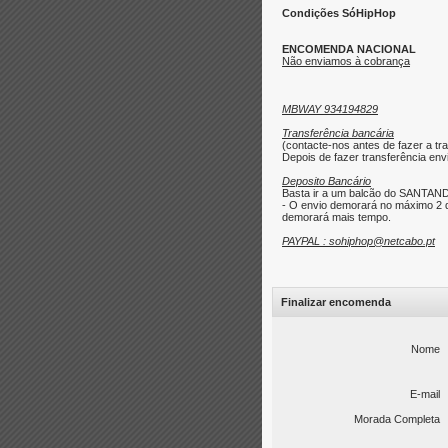
Condições SóHipHop
ENCOMENDA NACIONAL
Não enviamos à cobrança
MBWAY 934194829
Transferência bancária
(contacte-nos antes de fazer a tra
Depois de fazer transferência envi
Deposito Bancário
Basta ir a um balcão do SANTAND
- O envio demorará no máximo 2 d
demorará mais tempo.
PAYPAL : sohiphop@netcabo.pt
Finalizar encomenda
Nome
E-mail
Morada Completa