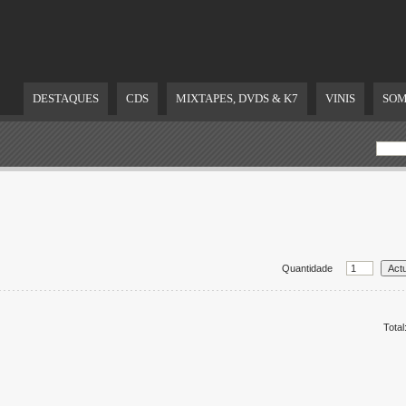
DESTAQUES
CDS
MIXTAPES, DVDS & K7
VINIS
SOM
Quantidade
Total