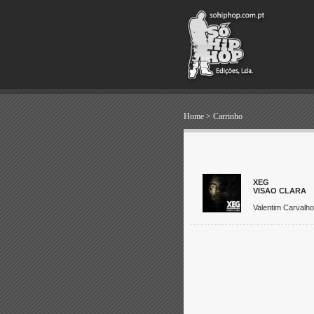
Home
>
Carrinho
XEG
VISAO CLARA
Valentim Carvalho