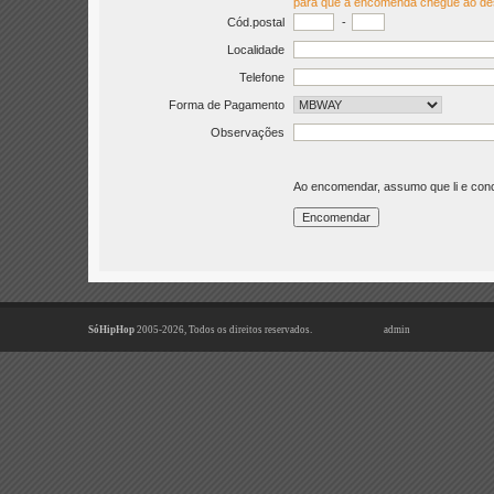
para que a encomenda chegue ao de
Cód.postal
-
Localidade
Telefone
Forma de Pagamento
Observações
Ao encomendar, assumo que li e co
SóHipHop
2005-2026, Todos os direitos reservados.
admin