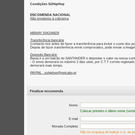
Condições SóHipHop
ENCOMENDA NACIONAL
Não enviamos à cobrança
MBWAY 934194829
Transferência bancária
(contacte-nos antes de fazer a transferência para incluir o custo dos po
Depois de fazer transferência envie comprovativo, pode enviar a imagem 
Deposito Bancário
Basta ir a um balcão do SANTANDER e depositar o valor na nossa con
- O envio demorará no máximo 2 dias uteis, por C.T.T correio regist
demorará mais tempo.
PAYPAL : sohiphop@netcabo.pt
Finalizar encomenda
Nome
Colocar primeiro e último nome (verd
E-mail
Morada Completa
Não se esqueça de indicar o nr. de po