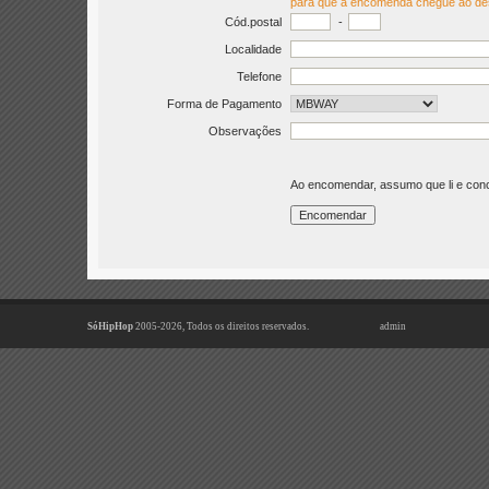
para que a encomenda chegue ao de
Cód.postal
-
Localidade
Telefone
Forma de Pagamento
Observações
Ao encomendar, assumo que li e co
SóHipHop
2005-2026, Todos os direitos reservados.
admin