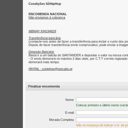
Condições SóHipHop
ENCOMENDA NACIONAL
Não enviamos à cobrança
MBWAY 934194829
Transferência bancária
(contacte-nos antes de fazer a transferência para incluir o custo dos po
Depois de fazer transferência envie comprovativo, pode enviar a imagem 
Deposito Bancário
Basta ir a um balcão do SANTANDER e depositar o valor na nossa con
- O envio demorará no máximo 2 dias uteis, por C.T.T correio regist
demorará mais tempo.
PAYPAL : sohiphop@netcabo.pt
Finalizar encomenda
Nome
Colocar primeiro e último nome (verd
E-mail
Morada Completa
Não se esqueça de indicar o nr. de po