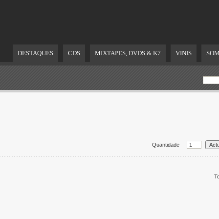
DESTAQUES
CDS
MIXTAPES, DVDS & K7
VINIS
SOM
Quantidade
To