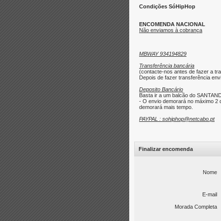
Condições SóHipHop
ENCOMENDA NACIONAL
Não enviamos à cobrança
MBWAY 934194829
Transferência bancária
(contacte-nos antes de fazer a tra
Depois de fazer transferência envi
Deposito Bancário
Basta ir a um balcão do SANTAND
- O envio demorará no máximo 2 d
demorará mais tempo.
PAYPAL : sohiphop@netcabo.pt
Finalizar encomenda
Nome
E-mail
Morada Completa