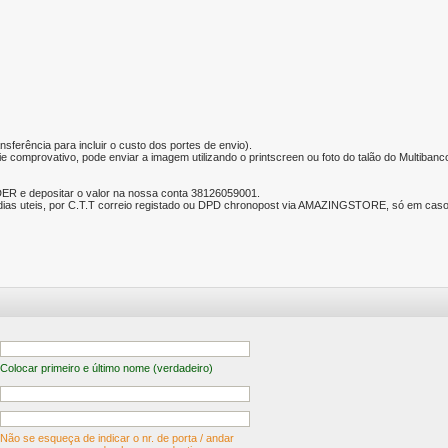
nsferência para incluir o custo dos portes de envio).
e comprovativo, pode enviar a imagem utilizando o printscreen ou foto do talão do Multibanc
ER e depositar o valor na nossa conta 38126059001.
ias uteis, por C.T.T correio registado ou DPD chronopost via AMAZINGSTORE, só em caso d
Colocar primeiro e último nome (verdadeiro)
Não se esqueça de indicar o nr. de porta / andar