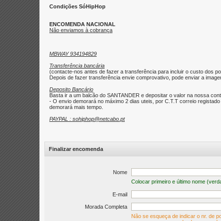
Condições SóHipHop
ENCOMENDA NACIONAL
Não enviamos à cobrança
MBWAY 934194829
Transferência bancária
(contacte-nos antes de fazer a transferência para incluir o custo dos po
Depois de fazer transferência envie comprovativo, pode enviar a imagem 
Deposito Bancário
Basta ir a um balcão do SANTANDER e depositar o valor na nossa con
- O envio demorará no máximo 2 dias uteis, por C.T.T correio regist
demorará mais tempo.
PAYPAL : sohiphop@netcabo.pt
Finalizar encomenda
Nome
Colocar primeiro e último nome (verd
E-mail
Morada Completa
Não se esqueça de indicar o nr. de po