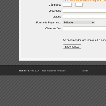
para que a encomenda chegue ao de
Cód.postal
-
Localidade
Telefone
Forma de Pagamento
Observações
Ao encomendar, assumo que li e co
SóHipHop
2005-2026, Todos os direitos reservados.
admin