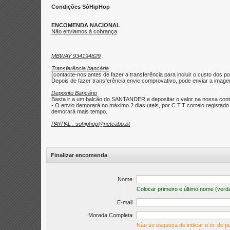
Condições SóHipHop
ENCOMENDA NACIONAL
Não enviamos à cobrança
MBWAY 934194829
Transferência bancária
(contacte-nos antes de fazer a transferência para incluir o custo dos po
Depois de fazer transferência envie comprovativo, pode enviar a imagem 
Deposito Bancário
Basta ir a um balcão do SANTANDER e depositar o valor na nossa con
- O envio demorará no máximo 2 dias uteis, por C.T.T correio regist
demorará mais tempo.
PAYPAL : sohiphop@netcabo.pt
Finalizar encomenda
Nome
Colocar primeiro e último nome (verd
E-mail
Morada Completa
Não se esqueça de indicar o nr. de po