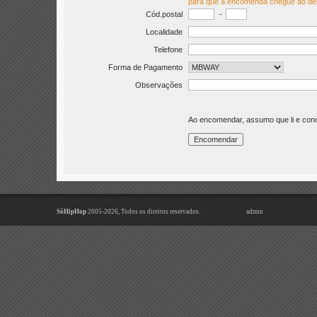
para que a encomenda chegue ao de
Cód.postal
-
Localidade
Telefone
Forma de Pagamento
Observações
Ao encomendar, assumo que li e co
SóHipHop
2005-2026, Todos os direitos reservados.
admin