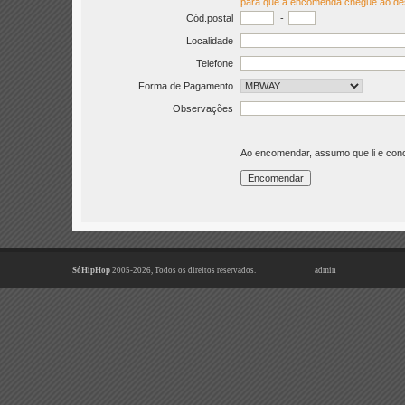
para que a encomenda chegue ao de
Cód.postal
-
Localidade
Telefone
Forma de Pagamento
Observações
Ao encomendar, assumo que li e co
SóHipHop
2005-2026, Todos os direitos reservados.
admin