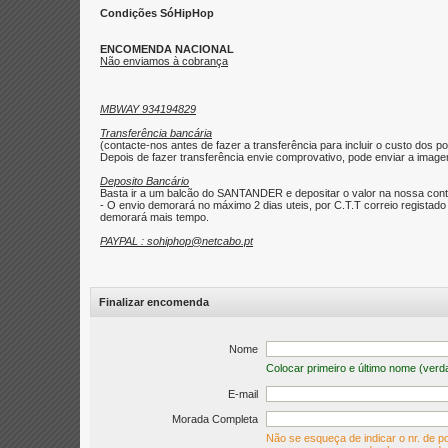
Condições SóHipHop
ENCOMENDA NACIONAL
Não enviamos à cobrança
MBWAY 934194829
Transferência bancária
(contacte-nos antes de fazer a transferência para incluir o custo dos po
Depois de fazer transferência envie comprovativo, pode enviar a imagem 
Deposito Bancário
Basta ir a um balcão do SANTANDER e depositar o valor na nossa con
- O envio demorará no máximo 2 dias uteis, por C.T.T correio regist
demorará mais tempo.
PAYPAL : sohiphop@netcabo.pt
Finalizar encomenda
Nome
Colocar primeiro e último nome (verd
E-mail
Morada Completa
Não se esqueça de indicar o nr. de po