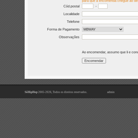
para que a encomenda chegue ao de
Cód.postal
-
Localidade
Telefone
Forma de Pagamento
Observações
Ao encomendar, assumo que li e co
SóHipHop
2005-2026, Todos os direitos reservados.
admin