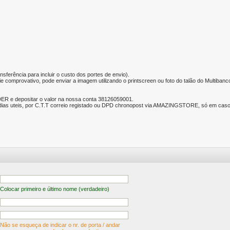
nsferência para incluir o custo dos portes de envio).
e comprovativo, pode enviar a imagem utilizando o printscreen ou foto do talão do Multibanc
ER e depositar o valor na nossa conta 38126059001.
ias uteis, por C.T.T correio registado ou DPD chronopost via AMAZINGSTORE, só em caso d
Colocar primeiro e último nome (verdadeiro)
Não se esqueça de indicar o nr. de porta / andar