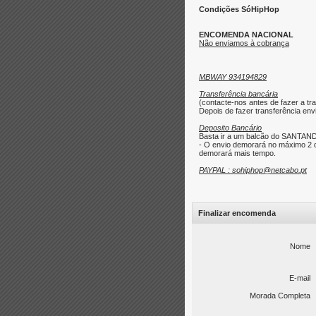
Condições SóHipHop
ENCOMENDA NACIONAL
Não enviamos à cobrança
MBWAY 934194829
Transferência bancária
(contacte-nos antes de fazer a tra
Depois de fazer transferência envi
Deposito Bancário
Basta ir a um balcão do SANTAND
- O envio demorará no máximo 2 d
demorará mais tempo.
PAYPAL : sohiphop@netcabo.pt
Finalizar encomenda
Nome
E-mail
Morada Completa