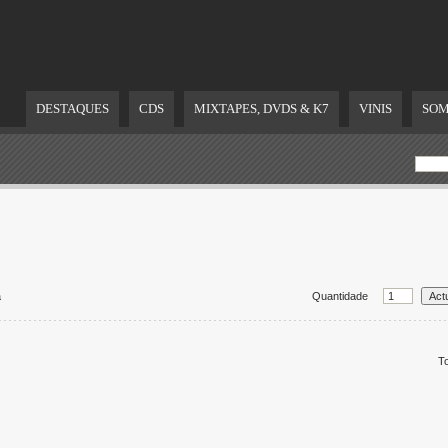
DESTAQUES
CDS
MIXTAPES, DVDS & K7
VINIS
SOM
a
Quantidade
To