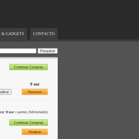
 & GADGETS
CONTACTO
Continuar Compras
9 eur
Remover
tal:
9 eur
+ portes
(IVA incluído)
Continuar Compras
Finalizar