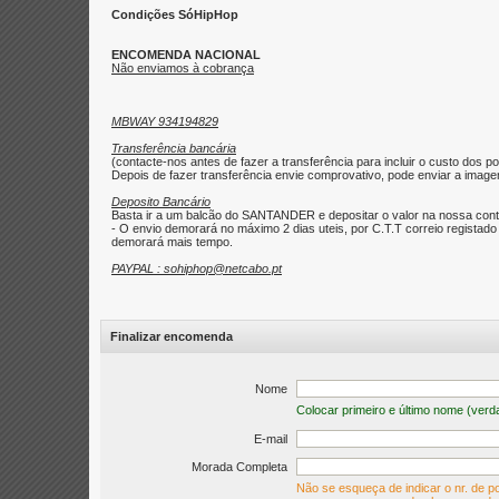
Condições SóHipHop
ENCOMENDA NACIONAL
Não enviamos à cobrança
MBWAY 934194829
Transferência bancária
(contacte-nos antes de fazer a transferência para incluir o custo dos po
Depois de fazer transferência envie comprovativo, pode enviar a imagem 
Deposito Bancário
Basta ir a um balcão do SANTANDER e depositar o valor na nossa con
- O envio demorará no máximo 2 dias uteis, por C.T.T correio regist
demorará mais tempo.
PAYPAL : sohiphop@netcabo.pt
Finalizar encomenda
Nome
Colocar primeiro e último nome (verd
E-mail
Morada Completa
Não se esqueça de indicar o nr. de po