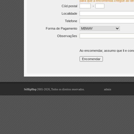
para que a encomenda chegue ao de
Cód.postal
-
Localidade
Telefone
Forma de Pagamento
Observações
Ao encomendar, assumo que li e co
SóHipHop
2005-2026, Todos os direitos reservados.
admin