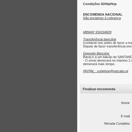
Condições SóHipHop
ENCOMENDA NACIONAL
Não enviamos à cobrança
MBWAY 934194829
Transferência bancária
(contacte-nos antes de fazer a tra
Depois de fazer transferência envi
Deposito Bancário
Basta ir a um balcão do SANTAND
- O envio demorará no máximo 2 d
demorará mais tempo.
PAYPAL : sohiphop@netcabo.pt
Finalizar encomenda
Nome
E-mail
Morada Completa