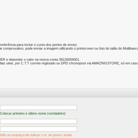
nsferência para incluir o custo dos portes de envio).
e comprovativo, pode enviar a imagem utilizando o printscreen ou foto do talão do Multibanc
ER e depositar o valor na nossa conta 38126059001.
ias uteis, por C.T.T correio registado ou DPD chronopost via AMAZINGSTORE, só em caso d
Colocar primeiro e último nome (verdadeiro)
Não se esqueça de indicar o nr. de porta / andar