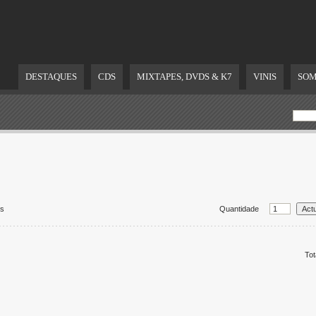
DESTAQUES
CDS
MIXTAPES, DVDS & K7
VINIS
SOM
ds
Quantidade
Tot