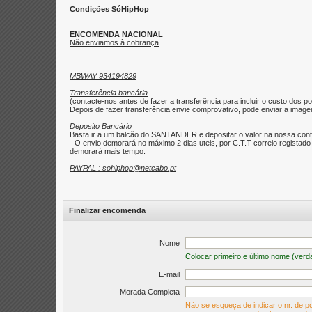
Condições SóHipHop
ENCOMENDA NACIONAL
Não enviamos à cobrança
MBWAY 934194829
Transferência bancária
(contacte-nos antes de fazer a transferência para incluir o custo dos po
Depois de fazer transferência envie comprovativo, pode enviar a imagem 
Deposito Bancário
Basta ir a um balcão do SANTANDER e depositar o valor na nossa con
- O envio demorará no máximo 2 dias uteis, por C.T.T correio regist
demorará mais tempo.
PAYPAL : sohiphop@netcabo.pt
Finalizar encomenda
Nome
Colocar primeiro e último nome (verd
E-mail
Morada Completa
Não se esqueça de indicar o nr. de po