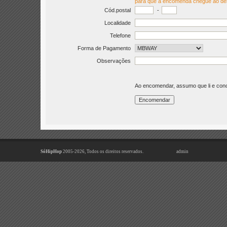
para que a encomenda chegue ao de
Cód.postal
-
Localidade
Telefone
Forma de Pagamento
Observações
Ao encomendar, assumo que li e co
SóHipHop
2005-2026, Todos os direitos reservados.
admin