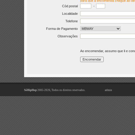
para que a encomenda chegue ao de
Cód.postal
-
Localidade
Telefone
Forma de Pagamento
Observações
Ao encomendar, assumo que li e co
SóHipHop
2005-2026, Todos os direitos reservados.
admin