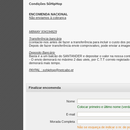
Condições SóHipHop
ENCOMENDA NACIONAL
Não enviamos à cobrança
MBWAY 934194829
Transferência bancária
(contacte-nos antes de fazer a transferência para incluir o custo dos po
Depois de fazer transferência envie comprovativo, pode enviar a imagem 
Deposito Bancário
Basta ir a um balcão do SANTANDER e depositar o valor na nossa con
- O envio demorará no máximo 2 dias uteis, por C.T.T correio regist
demorará mais tempo.
PAYPAL : sohiphop@netcabo.pt
Finalizar encomenda
Nome
Colocar primeiro e último nome (verd
E-mail
Morada Completa
Não se esqueça de indicar o nr. de po