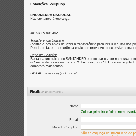
Condições SóHipHop
ENCOMENDA NACIONAL
Não enviamos à cobrança
MBWAY 934194829
Transferência bancária
(contacte-nos antes de fazer a transferência para incluir o custo dos po
Depois de fazer transferência envie comprovativo, pode enviar a imagem 
Deposito Bancário
Basta ir a um balcão do SANTANDER e depositar o valor na nossa con
- O envio demorará no máximo 2 dias uteis, por C.T.T correio regist
demorará mais tempo.
PAYPAL : sohiphop@netcabo.pt
Finalizar encomenda
Nome
Colocar primeiro e último nome (verd
E-mail
Morada Completa
Não se esqueça de indicar o nr. de po