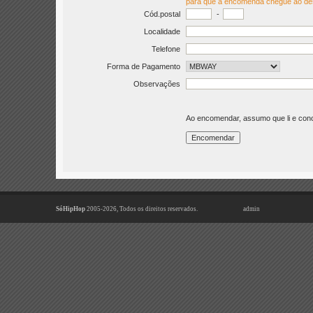
para que a encomenda chegue ao de
Cód.postal
-
Localidade
Telefone
Forma de Pagamento
Observações
Ao encomendar, assumo que li e co
SóHipHop
2005-2026, Todos os direitos reservados.
admin