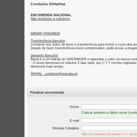
Condições SóHipHop
ENCOMENDA NACIONAL
Não enviamos à cobrança
MBWAY 934194829
Transferência bancária
(contacte-nos antes de fazer a transferência para incluir o custo dos po
Depois de fazer transferência envie comprovativo, pode enviar a imagem 
Deposito Bancário
Basta ir a um balcão do SANTANDER e depositar o valor na nossa con
- O envio demorará no máximo 2 dias uteis, por C.T.T correio regist
demorará mais tempo.
PAYPAL : sohiphop@netcabo.pt
Finalizar encomenda
Nome
Colocar primeiro e último nome (verd
E-mail
Morada Completa
Não se esqueça de indicar o nr. de po