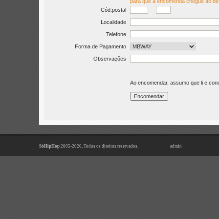
para que a encomenda chegue ao de
Cód.postal
-
Localidade
Telefone
Forma de Pagamento
Observações
Ao encomendar, assumo que li e co
SóHipHop
2005-2026, Todos os direitos reservados.
admin