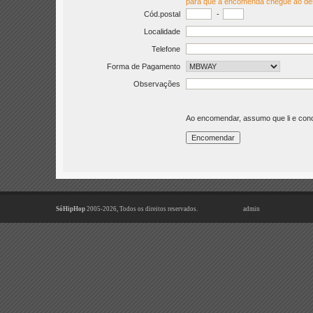
para que a encomenda chegue ao de
Cód.postal
-
Localidade
Telefone
Forma de Pagamento
Observações
Ao encomendar, assumo que li e co
SóHipHop
2005-2026, Todos os direitos reservados.
admin