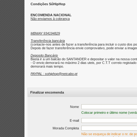
Condições SóHipHop
ENCOMENDA NACIONAL
Não enviamos à cobrança
MBWAY 934194829
Transferência bancária
(contacte-nos antes de fazer a transferência para incluir o custo dos po
Depois de fazer transferência envie comprovativo, pode enviar a imagem 
Deposito Bancário
Basta ir a um balcão do SANTANDER e depositar o valor na nossa con
- O envio demorará no máximo 2 dias uteis, por C.T.T correio regist
demorará mais tempo.
PAYPAL : sohiphop@netcabo.pt
Finalizar encomenda
Nome
Colocar primeiro e último nome (verd
E-mail
Morada Completa
Não se esqueça de indicar o nr. de po