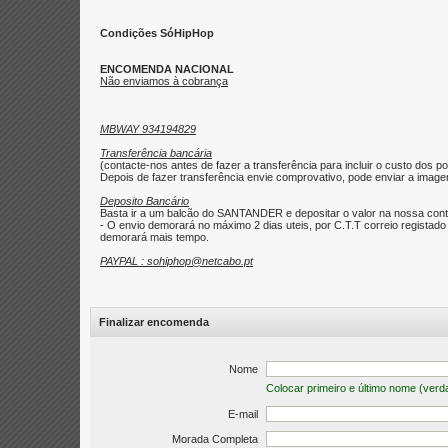
Condições SóHipHop
ENCOMENDA NACIONAL
Não enviamos à cobrança
MBWAY 934194829
Transferência bancária
(contacte-nos antes de fazer a transferência para incluir o custo dos po
Depois de fazer transferência envie comprovativo, pode enviar a imagem 
Deposito Bancário
Basta ir a um balcão do SANTANDER e depositar o valor na nossa con
- O envio demorará no máximo 2 dias uteis, por C.T.T correio regist
demorará mais tempo.
PAYPAL : sohiphop@netcabo.pt
Finalizar encomenda
Nome
Colocar primeiro e último nome (verd
E-mail
Morada Completa