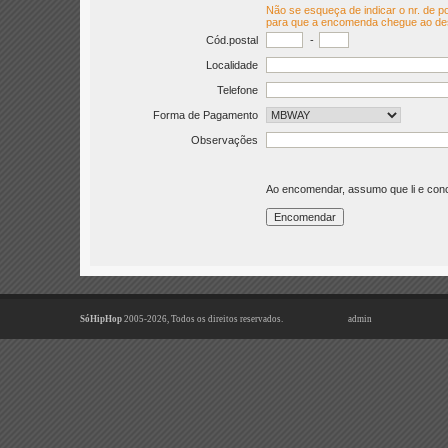
Não se esqueça de indicar o nr. de po
para que a encomenda chegue ao de
Cód.postal
-
Localidade
Telefone
Forma de Pagamento
Observações
Ao encomendar, assumo que li e co
SóHipHop
2005-2026, Todos os direitos reservados.
admin