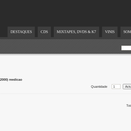
DESTAQUES
CDS
MIXTAPES, DVDS & K7
VINIS
SOM
000) reedicao
Quantidade
Tot