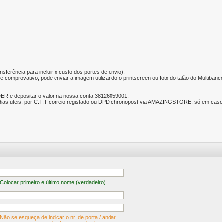
nsferência para incluir o custo dos portes de envio).
e comprovativo, pode enviar a imagem utilizando o printscreen ou foto do talão do Multibanc
ER e depositar o valor na nossa conta 38126059001.
ias uteis, por C.T.T correio registado ou DPD chronopost via AMAZINGSTORE, só em caso d
Colocar primeiro e último nome (verdadeiro)
Não se esqueça de indicar o nr. de porta / andar