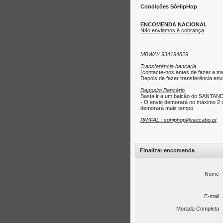
Condições SóHipHop
ENCOMENDA NACIONAL
Não enviamos à cobrança
MBWAY 934194829
Transferência bancária
(contacte-nos antes de fazer a tra
Depois de fazer transferência envi
Deposito Bancário
Basta ir a um balcão do SANTAND
- O envio demorará no máximo 2 d
demorará mais tempo.
PAYPAL : sohiphop@netcabo.pt
Finalizar encomenda
Nome
E-mail
Morada Completa