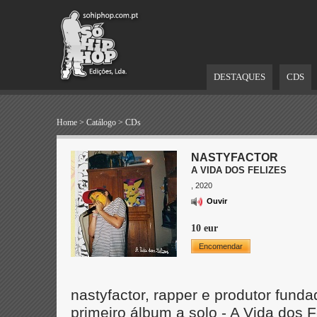
DESTAQUES
CDS
Home
>
Catálogo
>
CDs
NASTYFACTOR
A VIDA DOS FELIZES
, 2020
Ouvir
10 eur
Encomendar
nastyfactor, rapper e produtor fun
primeiro álbum a solo - A Vida dos