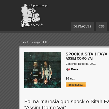
DESTAQUES
CDS
Home
>
Catálogo
>
CDs
SPOCK & SITAH FAYA
ASSIM COMO VAI
Contentor Records, 2021
Ouvir
10 eur
Encomendar
Foi na maresia que spock e Sitah F
“Assim Como Vai”.