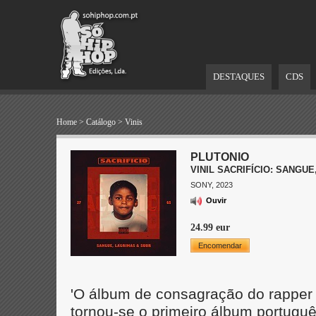
DESTAQUES
CDS
Home
>
Catálogo
>
Vinis
PLUTONIO
VINIL SACRIFÍCIO: SANGU
SONY, 2023
Ouvir
24.99 eur
Encomendar
'O álbum de consagração do rapper
tornou-se o primeiro álbum português