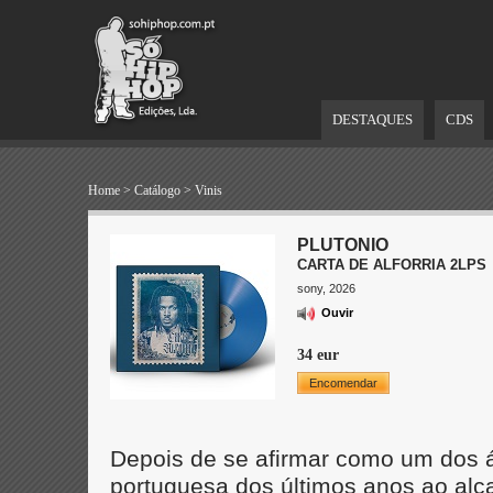
DESTAQUES
CDS
Home
>
Catálogo
>
Vinis
PLUTONIO
CARTA DE ALFORRIA 2LPS
sony, 2026
Ouvir
34 eur
Encomendar
Depois de se afirmar como um dos 
portuguesa dos últimos anos ao alc