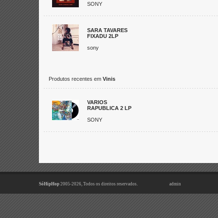
SONY
SARA TAVARES
FIXADU 2LP
sony
Produtos recentes em
Vinis
VARIOS
RAPUBLICA 2 LP
SONY
SóHipHop
2005-2026, Todos os direitos reservados.
admin