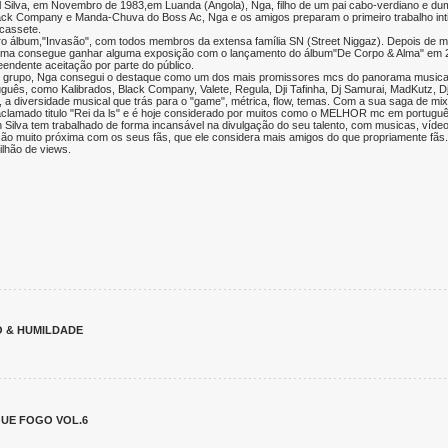
 Silva, em Novembro de 1983,em Luanda (Angola), Nga, filho de um pai cabo-verdiano e du
ack Company e Manda-Chuva do Boss Ac, Nga e os amigos preparam o primeiro trabalho intit
 cassete.
ro álbum,"Invasão", com todos membros da extensa família SN (Street Niggaz). Depois de m
ema consegue ganhar alguma exposição com o lançamento do álbum"De Corpo & Alma" em 2
endente aceitação por parte do público.
o grupo, Nga consegui o destaque como um dos mais promissores mcs do panorama musica
uês, como Kalibrados, Black Company, Valete, Regula, Dji Tafinha, Dj Samurai, MadKutz, Dj
a diversidade musical que trás para o "game", métrica, flow, temas. Com a sua saga de mix 
o-aclamado titulo "Rei da ls" e é hoje considerado por muitos como o MELHOR mc em portugu
 Silva tem trabalhado de forma incansável na divulgação do seu talento, com musicas, víde
ão muito próxima com os seus fãs, que ele considera mais amigos do que propriamente fãs.
lhão de views.
O & HUMILDADE
QUE FOGO VOL.6