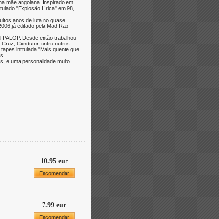
ma mãe angolana. Inspirado em
ulado "Explosão Lírica" em 98,
uitos anos de luta no quase
006,já editado pela Mad Rap
l PALOP. Desde então trabalhou
 Cruz, Condutor, entre outros.
tapes intitulada "Mais quente que
ês.
os, e uma personalidade muito
10.95 eur
Encomendar
7.99 eur
Encomendar