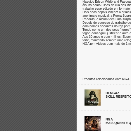
Nascido Edson Wildbrand Pascoal
álbuns como Filhos da rua dos Bl
trabalho esse editado em formato
Dois anos depois lançam o primei
anonimato musical, a Força Supr
Records, o álbum teve uma surpre
Depois do sucesso do trabalho d
com nomes sonantes do rap portug
Tendo como um dos seus "fortes", 
fogo", conseguiu justificar o aut
Aos 30 anos e com 4 filhos, Edson
forte, mantendo sempre uma relaç
NGA tem vídeos com mais de 1 mi
Produtos relacionados com
NGA
DENGAZ
SKILL RESPEIT
NGA
MAIS QUENTE 