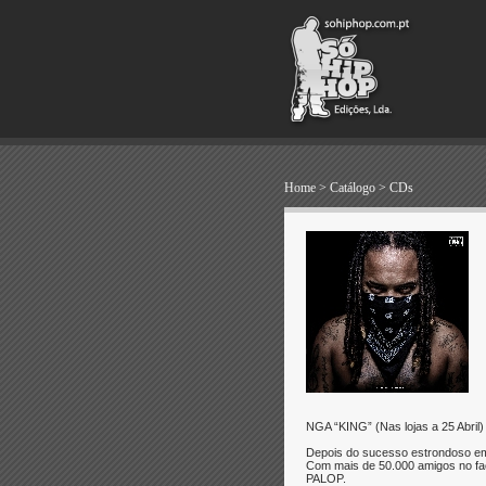
Home
>
Catálogo
>
CDs
NGA “KING” (Nas lojas a 25 Abril)
Depois do sucesso estrondoso em
Com mais de 50.000 amigos no fac
PALOP.