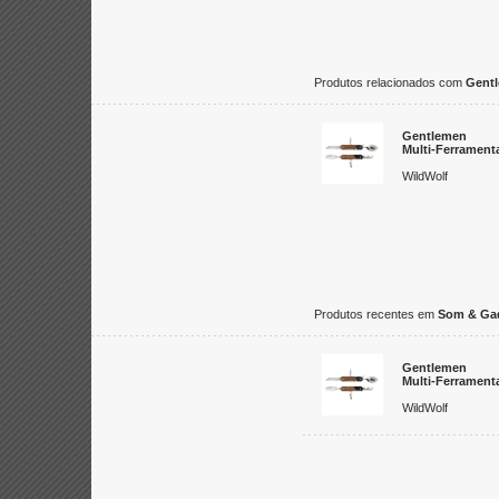
Produtos relacionados com
Gent
Gentlemen
Multi-Ferrament
WildWolf
Produtos recentes em
Som & Ga
Gentlemen
Multi-Ferrament
WildWolf