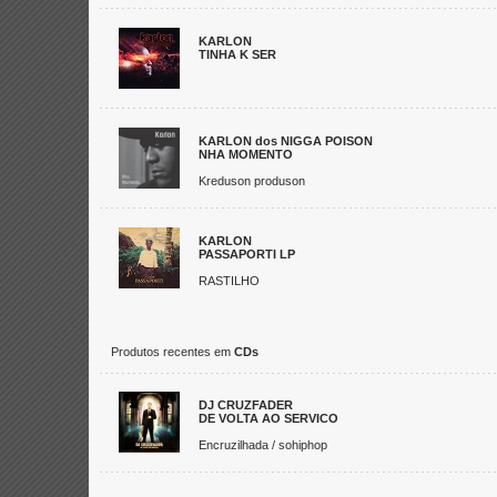
KARLON
TINHA K SER
KARLON dos NIGGA POISON
NHA MOMENTO
Kreduson produson
KARLON
PASSAPORTI LP
RASTILHO
Produtos recentes em
CDs
DJ CRUZFADER
DE VOLTA AO SERVICO
Encruzilhada / sohiphop