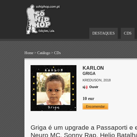
DESTAQUES
CDS
Home
>
Catálogo
>
CDs
KARLON
GRIGA
KREDUSON, 2018
Ouvir
10 eur
Encomendar
Griga é um upgrade a Passaporti e 
Neuro MC, Sonny Rap, Helio Batalha