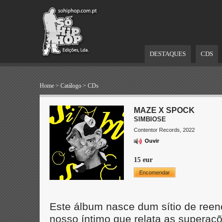
DESTAQUES
CDS
Home
>
Catálogo
>
CDs
MAZE X SPOCK
SIMBIOSE
Contentor Records, 2022
Ouvir
15 eur
Encomendar
Este álbum nasce dum sítio de ree
nosso íntimo que relata as superaç