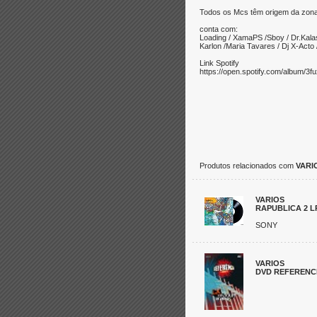
Todos os Mcs têm origem da zona
conta com:
Loading / XamaPS /Sboy / Dr.Kalas
Karlon /Maria Tavares / Dj X-Acto 
Link Spotify
https://open.spotify.com/album/
Produtos relacionados com
VARI
VARIOS
RAPUBLICA 2 L
SONY
VARIOS
DVD REFERENCI