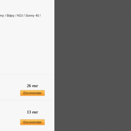
y / Bdjoy / KGI / Sonny 40 /
26 eur
Encomendar
13 eur
Encomendar