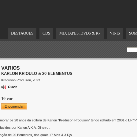
DESTAQUES
CDS
MIXTAPES, DVDS & K7
VINIS
SOM
VARIOS
KARLON KRIOULO & 20 ELEMENTUS
Kreduson Produson, 2023
Ouvir
10 eur
Encomendar
emorar os 20 anos da editora de Karlon "Kreduson Produson" tendo editado em 2001 o EP "Po
uzidos por Karlon A.K.A. Dinstru .
pação de 20 Eementos, dos quais 17 Mcs & 3 Djs.