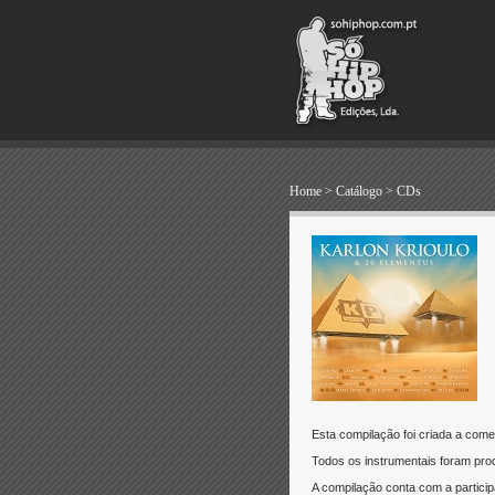
Home
>
Catálogo
>
CDs
Esta compilação foi criada a com
Todos os instrumentais foram prod
A compilação conta com a partici