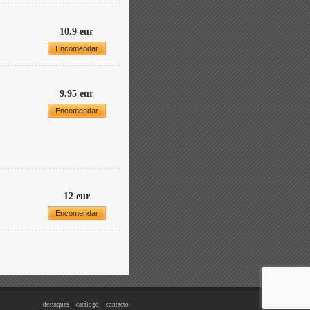
10.9 eur
Encomendar
9.95 eur
Encomendar
12 eur
Encomendar
destaques
|
catálogo
|
contacto