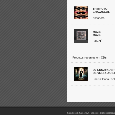
TRIBRUTO
CHAVASCAL
Kimahera
MAZE
MAZE
BANZÉ
Produtos recentes em
CDs
DJ CRUZFADER
DE VOLTA AO S
Encruzilhada / so
SóHipHop
2005-2026, Todos os direitos reserv