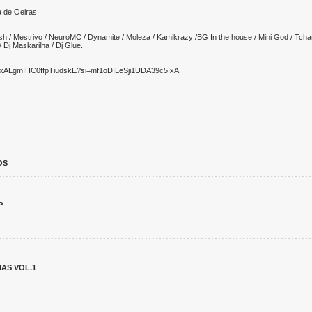
 de Oeiras
h / Mestrivo / NeuroMC / Dynamite / Moleza / Kamikrazy /BG In the house / Mini God / Tcham
/ Dj Maskarilha / Dj Glue.
3fuxALgmIHC0ffpTiudskE?si=mf1oDILeSji1UDA39c5IxA
OS
P
AS VOL.1