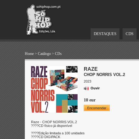
DESTAQUES
CDS
Home
>
Catálogo
>
CDs
RAZE
CHOP NORRIS VOL.2
2023
Ouvir
10 eur
Encomendar
Raze - CHOP NORRIS VOL.2
????CD físico já disponível
????Edição limitada a 100 unidades
????CD DIGIPACK